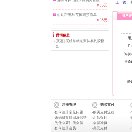
连身袜伴侣丝滑机制男套丝...
上一篇：
￥35元
心动距离3d英国玛莎原单...
用户评
￥35元
促销信息
用
[优惠]
买丝袜就送穿袜易乳胶指
E-
套
评价
评论
验
注册管理
购买支付
·
如何注册常见问题
·
购买支付流程
·
·
密码修改取回及保护
·
汇款银行
·
为什么要注册会员
·
会员冲值
·
·
如何注册会员
·
美元支付
·