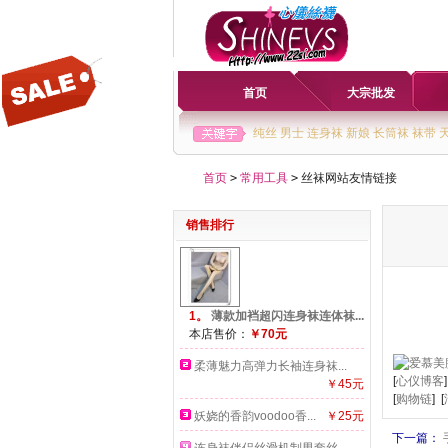
首页
大宗批发
纯丝
男士
连身袜
新娘
长筒袜
袜带
首页
>
常用工具
>
丝袜网站友情链接
销售排行
1。
薄款加裆超闪连身袜连体袜...
本店售价：
￥70元
柔薄魅力高弹力长袖连身袜...
[
心仪博客
]
￥45元
[
购物链
] [
妖娆的香韵voodoo香...
￥25元
下一篇：