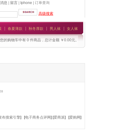
消息
|
留言
|
Iphone
| 订单查询
高级搜索
模
春夏薄款
秋冬厚款
男人袜
女人袜
您的购物车中有 0 件商品，总计金额 ￥0.00元。
28
麦布搜索引擎
] [
电子商务点评网
] [
爱商派
] [
爱购网
]