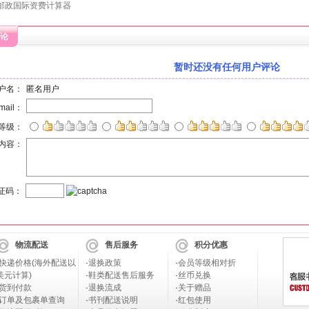
邮政国际资费计算器
论
暂时还没有任何用户评论
户名：
匿名用户
mail：
等级：
内容：
证码：
物流配送
售后服务
积分优惠
快递价格(海外配送以
·
退换政策
·
会员等级相对折
美元计算)
·
鞋类配送售后服务
·
丝币兑换
货到付款
·
退换流成
·
关于赠品
订单及包裹单查询
·
书刊配送说明
·
红包使用