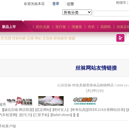
购物车
|
欢迎光临本店
新品上市
积分兑换
医疗袜
情趣装
内衣
高跟鞋
仿真足
天衣无缝
丝袜内裤
足模
孕妇
五指袜
静脉曲张
瘦腿
丝袜网站友情链接
心仪丝袜-特色美腿塑身袜品购物网店 /
2009-12-
[
大
] [
中
] [
小
]
 [[
诚信店铺-网店联盟
] [
恋足网站
] [
绝对女人
] [
奇奇玩具
] [
SEEK114分类网站目录
] [
汽车租赁网
] [
丝引力
] [
三星手机
] [
Ballet shoes
] [] []
手机客户端