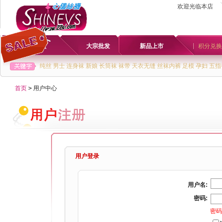
欢迎光临本店
首页
大宗批发
新品上市
积分兑换
纯丝
男士
连身袜
新娘
长筒袜
袜带
天衣无缝
丝袜内裤
足模
孕妇
五指
首页
>
用户中心
用户登录
用户名:
密码:
密