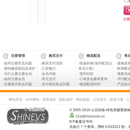
注
注册管理
购买支付
物流配送
售
·
如何注册常见问题
·
购买支付流程
·
快递价格(海外配送以
·
退换政
·
密码修改取回及保护
·
汇款银行
美元计算)
·
鞋类配
·
为什么要注册会员
·
会员冲值
·
货到付款
·
退换流
·
如何注册会员
·
美元支付
·
订单及包裹单查询
·
书刊配
·
注册相关热点问题
·
支付相关热点问题
·
物流配送时间
·
产品热
网站排名
-
合作网站
-
免责条款
-
隐私保护
-
网站版权
-
公司简介
-
批发方案
-
汇
© 2005-2016 心仪丝袜-特色美
22si@msnzone.cn
ICP备案证书号:
共执行 7 个查询，用时 0.033321 秒，在