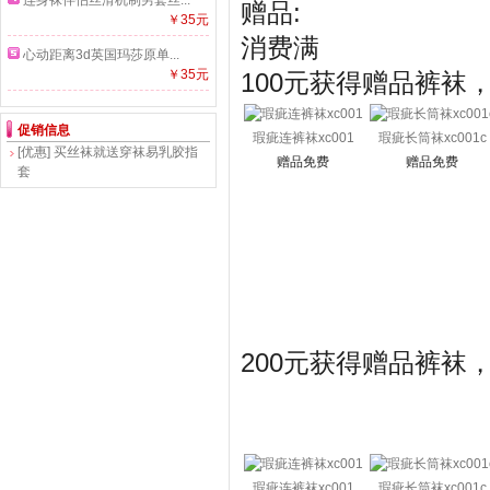
连身袜伴侣丝滑机制男套丝...
赠品:
￥35元
消费满
心动距离3d英国玛莎原单...
￥35元
100元获得赠品裤袜
促销信息
瑕疵连裤袜xc001
瑕疵长筒袜xc001c
[优惠]
买丝袜就送穿袜易乳胶指
赠品免费
赠品免费
套
200元获得赠品裤袜
瑕疵连裤袜xc001
瑕疵长筒袜xc001c