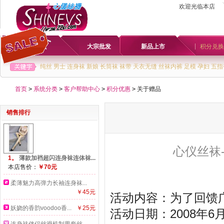
欢迎光临本店
首页
大宗批发
新品上市
积分兑换
纯丝
男士
连身袜
新娘
长筒袜
袜带
天衣无缝
丝袜内裤
足模
孕妇
五指
首页
>
系统分类
>
客户帮助中心
>
积分优惠
>
关于赠品
销售排行
心仪丝袜
1。
薄款加裆超闪连身袜连体袜...
本店售价：
￥70元
柔薄魅力高弹力长袖连身袜...
￥45元
活动内容：为了回馈
妖娆的香韵voodoo香...
￥25元
活动日期：2008年6月1