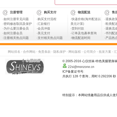
注册管理
购买支付
物流配送
售
·
如何注册常见问题
·
购买支付流程
·
快递价格(海外配送以
·
退换政
·
密码修改取回及保护
·
汇款银行
美元计算)
·
鞋类配
·
为什么要注册会员
·
会员冲值
·
货到付款
·
退换流
·
如何注册会员
·
美元支付
·
订单及包裹单查询
·
书刊配
·
注册相关热点问题
·
支付相关热点问题
·
物流配送时间
·
产品热
网站排名
-
合作网站
-
免责条款
-
隐私保护
-
网站版权
-
公司简介
-
批发方案
-
汇
© 2005-2016 心仪丝袜-特色美
22si@msnzone.cn
ICP备案证书号:
共执行 128 个查询，用时 0.292206 秒
特别提示：本网站情趣用品仅供成人使