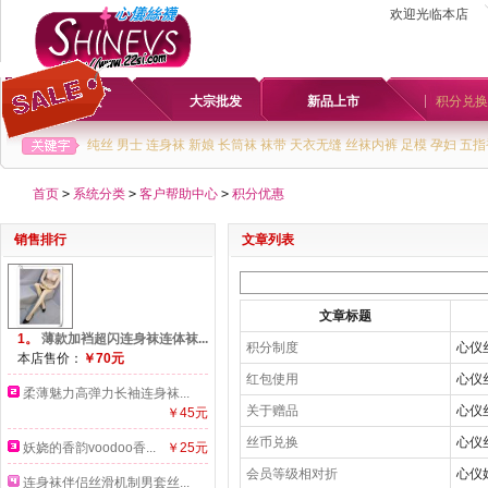
欢迎光临本店
首页
大宗批发
新品上市
积分兑换
纯丝
男士
连身袜
新娘
长筒袜
袜带
天衣无缝
丝袜内裤
足模
孕妇
五指
首页
>
系统分类
>
客户帮助中心
>
积分优惠
销售排行
文章列表
文章标题
1。
薄款加裆超闪连身袜连体袜...
积分制度
心仪
本店售价：
￥70元
红包使用
心仪
柔薄魅力高弹力长袖连身袜...
关于赠品
心仪
￥45元
丝币兑换
心仪
妖娆的香韵voodoo香...
￥25元
会员等级相对折
心仪
连身袜伴侣丝滑机制男套丝...