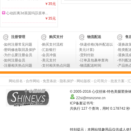
￥35元
心动距离3d英国玛莎原单...
￥35元
注册管理
购买支付
物流配送
售
·
如何注册常见问题
·
购买支付流程
·
快递价格(海外配送以
·
退换政
·
密码修改取回及保护
·
汇款银行
美元计算)
·
鞋类配
·
为什么要注册会员
·
会员冲值
·
货到付款
·
退换流
·
如何注册会员
·
美元支付
·
订单及包裹单查询
·
书刊配
·
注册相关热点问题
·
支付相关热点问题
·
物流配送时间
·
产品热
网站排名
-
合作网站
-
免责条款
-
隐私保护
-
网站版权
-
公司简介
-
批发方案
-
汇
© 2005-2016 心仪丝袜-特色美
22si@msnzone.cn
ICP备案证书号:
共执行 127 个查询，用时 0.178742 秒
特别提示：本网站情趣用品仅供成人使