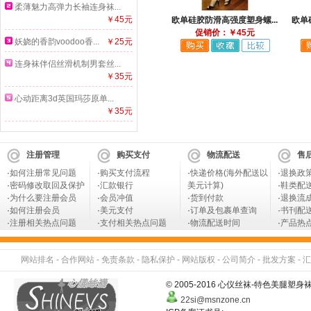
柔薄魅力高弹力长袖连身袜...
￥45元
欧单硅胶防滑高强度塑身螺...
欧单
促销价：￥45元
妖娆的香韵voodoo香...
￥25元
连身袜伴侣丝滑机制男套丝...
￥35元
心动距离3d英国玛莎原单...
￥35元
注册管理
购买支付
物流配送
售
·
如何注册常见问题
·
购买支付流程
·
快递价格(海外配送以
·
退换政
·
密码修改取回及保护
·
汇款银行
美元计算)
·
鞋类配
·
为什么要注册会员
·
会员冲值
·
货到付款
·
退换流
·
如何注册会员
·
美元支付
·
订单及包裹单查询
·
书刊配
·
注册相关热点问题
·
支付相关热点问题
·
物流配送时间
·
产品热
网站排名
-
合作网站
-
免责条款
-
隐私保护
-
网站版权
-
公司简介
-
批发方案
-
汇
© 2005-2016 心仪丝袜-特色美
22si@msnzone.cn