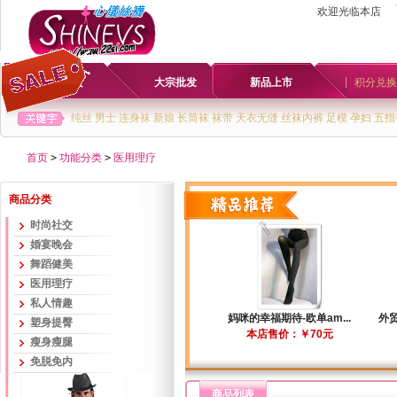
欢迎光临本店
首页
大宗批发
新品上市
积分兑换
纯丝
男士
连身袜
新娘
长筒袜
袜带
天衣无缝
丝袜内裤
足模
孕妇
五指
首页
>
功能分类
>
医用理疗
商品分类
时尚社交
婚宴晚会
舞蹈健美
医用理疗
私人情趣
妈咪的幸福期待-欧单am...
外贸
塑身提臀
本店售价：￥70元
瘦身瘦腿
免脱免内
商品列表