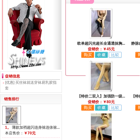
欧单超闪光超长全通透抹胸...
静脉
促销价：￥45元
促销信息
[优惠]
买丝袜就送穿袜易乳胶指
套
【特价二双入】加强防一级...
【特
销售排行
促销价：￥80元
1。
薄款加裆超闪连身袜连体袜...
本店售价：
￥70元